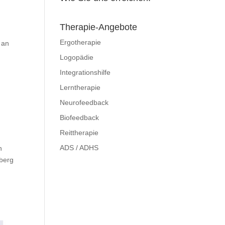
Therapie-Angebote
Ergotherapie
 an
Logopädie
Integrationshilfe
Lerntherapie
Neurofeedback
Biofeedback
Reittherapie
ADS / ADHS
n
nberg